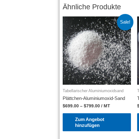
Ähnliche Produkte
Sale!
Tabellarischer Aluminiumoxidsand
Plättchen-Aluminiumoxid-Sand
$
699.00
–
$
799.00
/ MT
Zum Angebot
hinzufügen