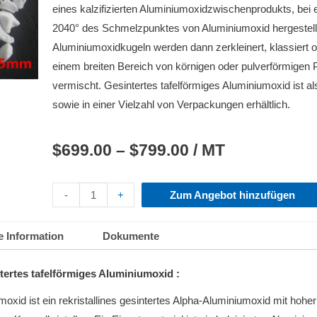
eines kalzifizierten Aluminiumoxidzwischenprodukts, bei
2040° des Schmelzpunktes von Aluminiumoxid hergestell
Aluminiumoxidkugeln werden dann zerkleinert, klassiert 
einem breiten Bereich von körnigen oder pulverförmigen 
vermischt.
Gesintertes tafelförmiges Aluminiumoxid ist 
sowie in einer Vielzahl von Verpackungen erhältlich.
$
699.00
–
$
799.00
/ MT
-
+
Zum Angebot hinzufügen
e Information
Dokumente
tertes tafelförmiges Aluminiumoxid
:
moxid ist ein rekristallines gesintertes Alpha-Aluminiumoxid mit hohe