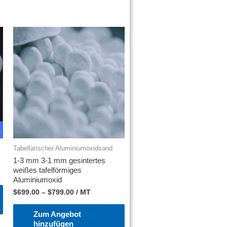
Tabellarischer Aluminiumoxidsand
1-3 mm 3-1 mm gesintertes
weißes tafelförmiges
Aluminiumoxid
$
699.00
–
$
799.00
/ MT
Zum Angebot
hinzufügen