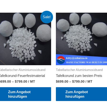
Sale!
Tabellarischer Aluminiumoxidsand
Tabellarischer Aluminiumoxidsand
Tafelkorund-Feuerfestmaterial
Tafelkorund zum besten Preis
$
699.00
–
$
799.00
/ MT
$
699.00
–
$
799.00
/ MT
Zum Angebot
Zum Angebot
hinzufügen
hinzufügen