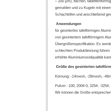
– 200 µm), flachen, tablettenförmi
gemahlen und zu Kugeln mit einem
Schachtöfen und anschließend gesi
Anwendungen
für gesintertes tafelförmiges Alum
von gesintertem tafelförmigem Al
Übergrößenspezifikation.
Es werde
schlechten Produktleistung führe
erhöhte Aluminiumoxidqualität kan
Größe des
gesinterten tafelfö
Körnung: -14mesh, -28mesh, -48
Pulver: -100, 200#-0, 325#, -325
Wir können die Größe entsprechend