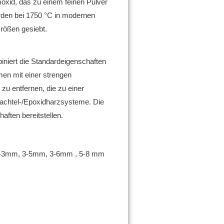
umoxid, das zu einem feinen Pulver
den bei 1750 °C in modernen
Größen gesiebt.
niert die Standardeigenschaften
en mit einer strengen
u entfernen, die zu einer
pachtel-/Epoxidharzsysteme.
Die
ften bereitstellen.
1-3mm, 3-5mm, 3-6mm , 5-8 mm