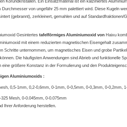
gen Korundkristallen.
Ein Einsatzmaterial ist ein kalziniertes Alumini
 Durchmesser von ungefähr 25 mm palettiert wird.
Diese Kugeln wer
ntert (gebrannt), zerkleinert, gemahlen und auf Standardfraktionen/
iniumoxid Gesintertes
tafelförmiges Aluminiumoxid von
Haixu kombi
uminiumoxid mit einem reduzierten magnetischen Eisengehalt zusamm
n Schritte unternommen, um magnetisches Eisen und grobe Partikel z
n können.
Die häufigsten Anwendungen sind Abrieb und funktionelle S
n eine größere Konstanz in der Formulierung und den Produkteigenscha
rmigen Aluminiumoxids
:
mesh, 0,5-1mm, 0,2-0,6mm, 0-1mm, 0-0,5mm, 0-0,3mm, 0-0,2mm, 
#, -325 Mesh, 0-0.045mm, 0-0.075mm
 Ihrer Anforderung herstellen.