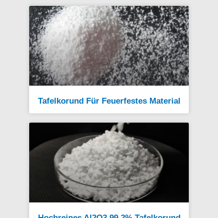
Tafelkorund Für Feuerfestes Material
Hochreines Al2O3 99,2% Tafelkorund